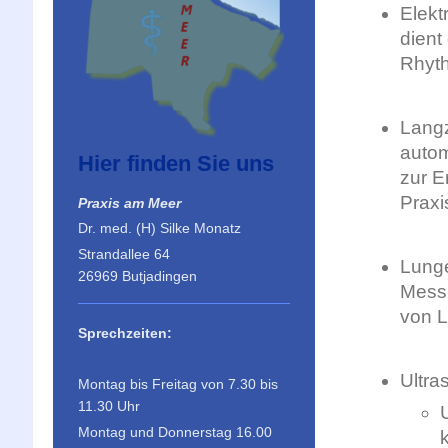
Elekt
dient
Rhyth
Langz
autom
Hier finden Sie uns
zur E
Praxi
Praxis am Meer
Dr. med. (H) Silke Monatz
Strandallee 64
Lunge
26969 Butjadingen
Messu
von L
Sprechzeiten:
Ultra
Montag bis Freitag von 7.30 bis
11.30 Uhr
Montag und Donnerstag 16.00